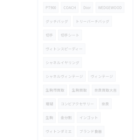
PT900
COACH
Dior
WEDGEWOOD
グッチバッグ
トリーバーチバッグ
切手
切手シート
ヴィトンスピーディー
シャネルイヤリング
シャネルヴィンテージ
ヴィンテージ
生駒市買取
生駒買取
奈良買取大吉
珊瑚
コンビアクセサリー
奈良
生駒
金分割
インゴット
ヴィトンダミエ
ブランド食器