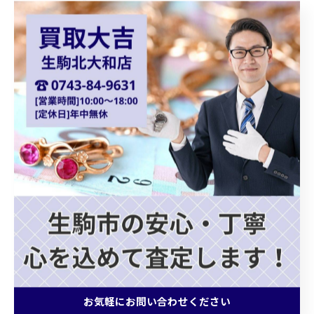
フェンディチェンジベルト
シルバーアクセサリー
御在位金貨
オーストリア金貨
コロナ金貨
天皇陛下御即位金貨
シャネルバッグ
ダイアナモデル
ブランドバッグ
貴金属買取
ショパール
Chopard
クォーツ
カプシーヌ
プラダバッグ
グッチショルダーバッグ
ホワイトゴールドアクセサリー
ゴールドジュエリー
ブランドバッグ買取
お気軽にお問い合わせください