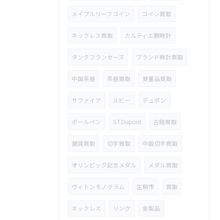
メイプルリーフコイン
コイン買取
ネックレス買取
カルティエ腕時計
タンクフランセーズ
ブランド時計買取
中国茶器
茶器買取
骨董品買取
サファイア
ルビー
デュポン
ボールペン
S.T.Dupont
古銭買取
銀貨買取
切手買取
中国切手買取
オリンピック記念メダル
メダル買取
ヴィトンモノグラム
生駒市
買取
ネックレス
リング
金製品