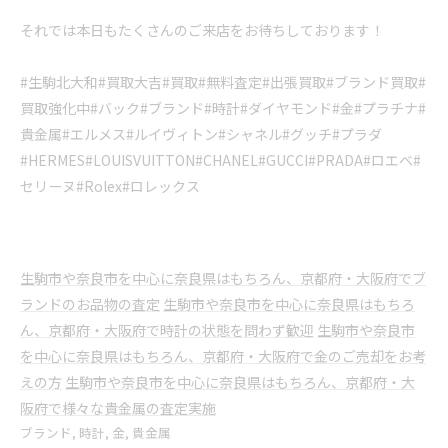
それでは本日もたくさんのご来店をお待ちしております！
#生駒北大和#買取大吉#買取#無料査定#出張買取#ブランド買取#
買取強化中#バック#ブランド#時計#ダイヤモンド#金#プラチナ#
貴金属#エルメス#ルイヴィトン#シャネル#グッチ#プラダ
#HERMES#LOUISVUITTON#CHANEL#GUCCI#PRADA#ロエベ#
セリーヌ#Rolex#ロレックス
生駒市や奈良市を中心に奈良県はもちろん、京都府・大阪府でブ
ランドのお品物の査定
生駒市や奈良市を中心に奈良県はもちろ
ん、京都府・大阪府で時計の状態を問わず歓迎
生駒市や奈良市
を中心に奈良県はもちろん、京都府・大阪府で金のご売却をお考
えの方
生駒市や奈良市を中心に奈良県はもちろん、京都府・大
阪府で様々な貴金属の査定実施
ブランド
時計
金
貴金属