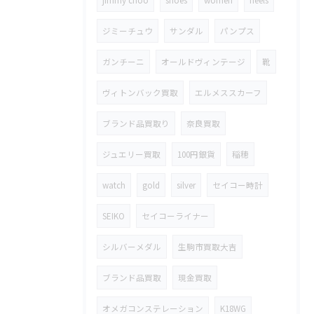
jimmy choo
shoes
women
heels
ジミーチュウ
サンダル
パンプス
ガンチーニ
オールドヴィンテージ
靴
ヴィトンバック買取
エルメススカーフ
ブランド品買取り
奈良買取
ジュエリー買取
100円銀貨
稲穂
watch
gold
silver
セイコー時計
SEIKO
セイコーライナー
シルバーメダル
生駒市買取大吉
ブランド品買取
現金買取
オメガコンステレーション
K18WG