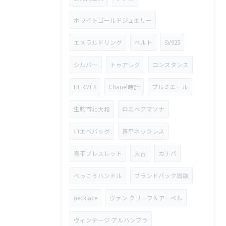
ホワイトゴールドジュエリー
エメラルドリング
ベルト
SV925
シルバー
トゥアレグ
コンスタンス
HERMÈS
Chanel時計
プルミエール
生駒市北大和
ロエベアマソナ
ロエベバッグ
喜平ネックレス
喜平ブレスレット
大吉
カナパ
べっこうハンドル
ブランドバック買取
necklace
ヴァン クリーフ＆アーペル
ヴィンテージ アルハンブラ