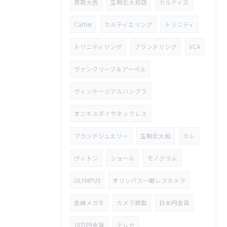
買取大吉
生駒北大和店
カルティエ
Cartier
カルティエリング
トリニティ
トリニティリング
ブランドリング
VCA
ヴァンクリーフ＆アーペル
ヴィンテージアルハンブラ
オニキスダイヤネックレス
ブランドジュエリー
生駒北大和
カレ
ヴィトン
ショール
モノグラム
OLYMPUS
オリンパス一眼レフカメラ
金縁メガネ
カメラ買取
日本円金貨
10万円金貨
テレカ