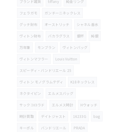
ブランド雑貨
tiffany
純金リング
フェラガモ
ガンチーニネックレス
グッチ財布
オーストリッチ
シャネル香水
ヴィトン財布
バカラグラス
銀杯
純銀
万年筆
モンブラン
ヴィトンバッグ
ヴィトンマフラー
Louis Vuitton
スピーディ・バンドリエール 25
ヴィトン モノグラムテディ
K18ネックレス
ネクタイピン
エルメスバッグ
サックコロラド
エルメス時計
Hウォッチ
時計買取
デイトジャスト
16233G
bag
キーポル
バンドリエール
PRADA