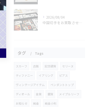
2026/08/04
中国切手をお買取させていただきました📮✨
タグ
Tags
スカーフ
古銭
記念硬貨
セリーヌ
ティファニー
イアリング
ピアス
ヴィンテージアイテム
ペンダントトップ
ディオール
金貨
銀貨
メイプルリーフ
お知らせ
純金
純金小判