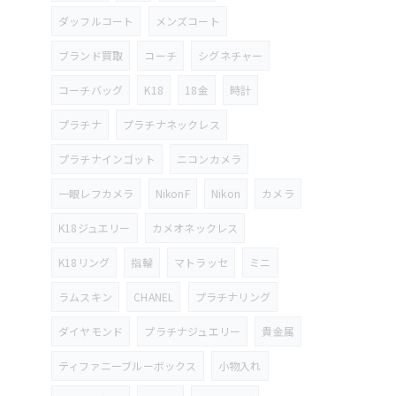
ダッフルコート
メンズコート
ブランド買取
コーチ
シグネチャー
コーチバッグ
K18
18金
時計
プラチナ
プラチナネックレス
プラチナインゴット
ニコンカメラ
一眼レフカメラ
NikonF
Nikon
カメラ
K18ジュエリー
カメオネックレス
K18リング
指輪
マトラッセ
ミニ
ラムスキン
CHANEL
プラチナリング
ダイヤモンド
プラチナジュエリー
貴金属
ティファニーブルーボックス
小物入れ