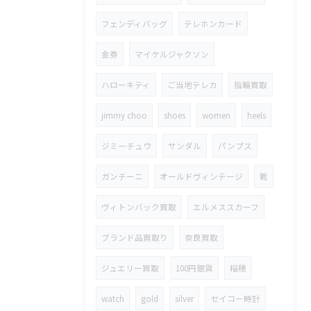
フェンディバッグ
テレホンカード
金券
マイケルジャクソン
ハローキティ
ご当地テレカ
指輪買取
jimmy choo
shoes
women
heels
ジミーチュウ
サンダル
パンプス
ガンチーニ
オールドヴィンテージ
靴
ヴィトンバック買取
エルメススカーフ
ブランド品買取り
奈良買取
ジュエリー買取
100円銀貨
稲穂
watch
gold
silver
セイコー時計