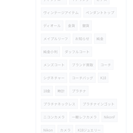
ヴィンテージアイテム
ペンダントトップ
ディオール
金貨
銀貨
メイプルリーフ
お知らせ
純金
純金小判
ダッフルコート
メンズコート
ブランド買取
コーチ
シグネチャー
コーチバッグ
K18
18金
時計
プラチナ
プラチナネックレス
プラチナインゴット
ニコンカメラ
一眼レフカメラ
NikonF
Nikon
カメラ
K18ジュエリー