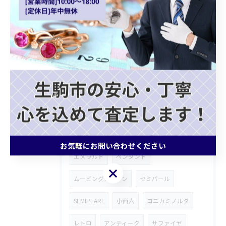
クォーツ
カプシーヌ
プラダバッグ
グッチショルダーバッグ
ホワイトゴールドアクセサリー
ゴールドジュエリー
ブランドバッグ買取
モノグラムトリヨン
記念メダル
ブランド財布
ROLEX
ロンジン
腕時計
FENDI
皇太子殿下御成婚金貨
お気軽にお問い合わせください
エメラルド
ペンダント
お気軽にお問い合わせください
ムービングストーン
セミパール
SEMIPEARL
小西六
コニカミノルタ
レトロ
アンティーク
サファイヤ