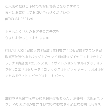
ご来店の際はご予約のお客様優先となりますので
まずはお電話にてお問い合わせください😊
(0743-84-9631☎️）
本日もたくさんのお客様のご来店を
心よりお待ちしております🍀
#生駒北大和 #買取大吉 #買取 #無料査定 #出張買取 #ブランド買
取 #買取強化中 #バッグ #ブランド #時計 #ダイヤモンド #金 #プ
ラチナ #貴金属 #エルメス #ルイヴィトン #シャネル #グッチ #プ
ラダ #ロエベ #セリーヌ #ロレックス #タグホイヤー #hublot #ダ
ンヒル #ヴィトンバッグ #トートバック
生駒市や奈良市を中心に奈良県はもちろん、京都府・大阪府でブ
ランドのお品物の査定
生駒市や奈良市を中心に奈良県はもちろ