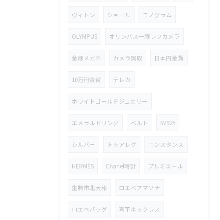
ヴィトン
ショール
モノグラム
OLYMPUS
オリンパス一眼レフカメラ
金縁メガネ
カメラ買取
日本円金貨
10万円金貨
テレカ
ホワイトゴールドジュエリー
エメラルドリング
ベルト
SV925
シルバー
トゥアレグ
コンスタンス
HERMÈS
Chanel時計
プルミエール
生駒市北大和
ロエベアマソナ
ロエベバッグ
喜平ネックレス