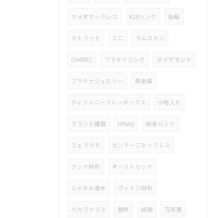
カメオネックレス
K18リング
指輪
マトラッセ
ミニ
ラムスキン
CHANEL
プラチナリング
ダイヤモンド
プラチナジュエリー
貴金属
ティファニーブルーボックス
小物入れ
ブランド雑貨
tiffany
純金リング
フェラガモ
ガンチーニネックレス
グッチ財布
オーストリッチ
シャネル香水
ヴィトン財布
バカラグラス
銀杯
純銀
万年筆