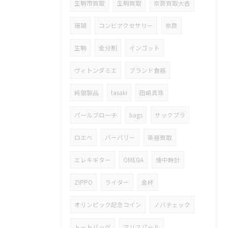
生駒市買取
生駒買取
奈良買取大吉
珊瑚
コンビアクセサリー
奈良
生駒
金分割
インゴット
ヴィトンダミエ
ブランド食器
純銀製品
tasaki
田崎真珠
パールブローチ
bags
サックプラ
ロエベ
バーバリー
楽器買取
エレキギター
OMEGA
懐中時計
ZIPPO
ライター
金杯
オリンピック記念コイン
ノバチェック
トートバッグ
マリスパール