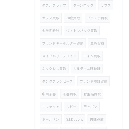
ダブルフラップ
ターンロック
カフス
カフス買取
18金買取
プラチナ買取
金無垢時計
ヴィトンバッグ買取
ブランドキーホルダー買取
金貨買取
メイプルリーフコイン
コイン買取
ネックレス買取
カルティエ腕時計
タンクフランセーズ
ブランド時計買取
中国茶器
茶器買取
骨董品買取
サファイア
ルビー
デュポン
ボールペン
S.T.Dupont
古銭買取