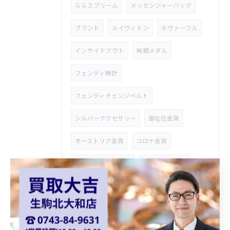
ＧＧスプリーム
メッセンジャーバッグ
ブランド
ルイヴィトン
ネヴァーフル
インサイドアウト
純銀メダル
フェンディ時計
フェンディチェンジベルト
シルバーアクセサリー
御在位金貨
オーストリア金貨
コロナ金貨
天皇陛下御即位金貨
シャネルバッグ
ダイアナモデル
ブランドバッグ
貴金属買取
ショパール
Chopard