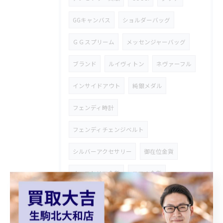
GGキャンバス
ショルダーバッグ
ＧＧスプリーム
メッセンジャーバッグ
ブランド
ルイヴィトン
ネヴァーフル
インサイドアウト
純銀メダル
フェンディ時計
フェンディチェンジベルト
シルバーアクセサリー
御在位金貨
オーストリア金貨
コロナ金貨
天皇陛下御即位金貨
シャネルバッグ
ダイアナモデル
ブランドバッグ