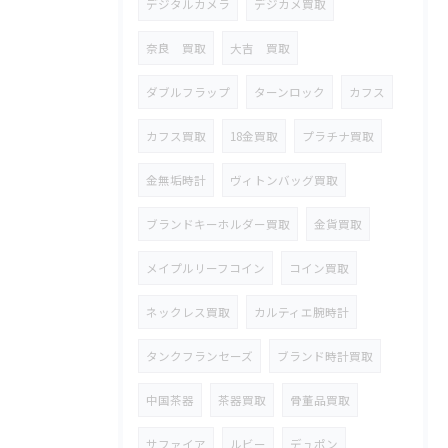
デジタルカメラ
デジカメ買取
奈良 買取
大吉 買取
ダブルフラップ
ターンロック
カフス
カフス買取
18金買取
プラチナ買取
金無垢時計
ヴィトンバッグ買取
ブランドキーホルダー買取
金貨買取
メイプルリーフコイン
コイン買取
ネックレス買取
カルティエ腕時計
タンクフランセーズ
ブランド時計買取
中国茶器
茶器買取
骨董品買取
サファイア
ルビー
デュポン