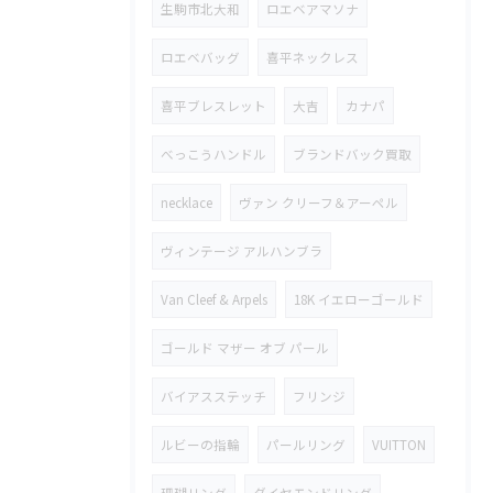
生駒市北大和
ロエベアマソナ
ロエベバッグ
喜平ネックレス
喜平ブレスレット
大吉
カナパ
べっこうハンドル
ブランドバック買取
necklace
ヴァン クリーフ＆アーペル
ヴィンテージ アルハンブラ
Van Cleef & Arpels
18K イエローゴールド
ゴールド マザー オブ パール
バイアスステッチ
フリンジ
ルビーの指輪
パールリング
VUITTON