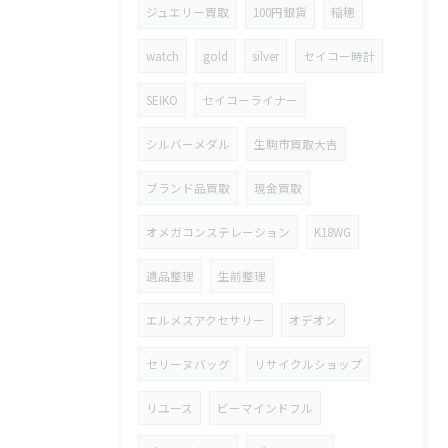
ジュエリー買取
100円銀貨
稲穂
watch
gold
silver
セイコー時計
SEIKO
セイコーライナー
シルバーメダル
生駒市買取大吉
ブランド品買取
現金買取
オメガコンステレーション
K18WG
遺品整理
生前整理
エルメスアクセサリー
オデオン
セリーヌバッグ
リサイクルショップ
リユース
ビーマインドフル