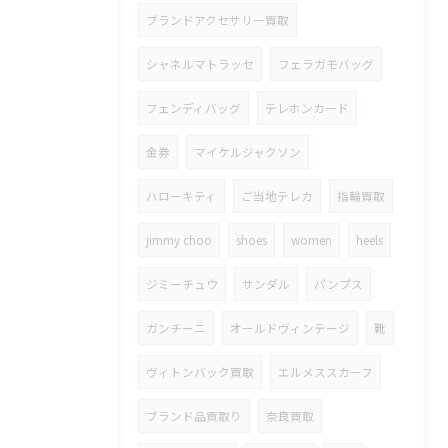
ブランドアクセサリー買取
シャネルマトラッセ
フェラガモバッグ
フェンディバッグ
テレホンカード
金券
マイケルジャクソン
ハローキティ
ご当地テレカ
指輪買取
jimmy choo
shoes
women
heels
ジミーチュウ
サンダル
パンプス
ガンチーニ
オールドヴィンテージ
靴
ヴィトンバック買取
エルメススカーフ
ブランド品買取り
奈良買取