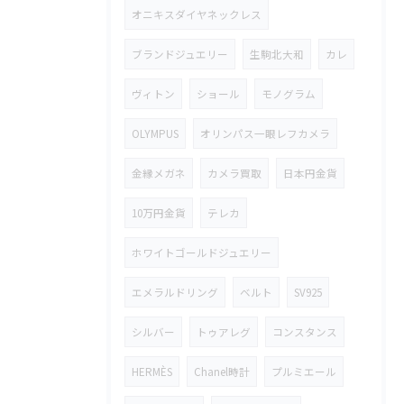
オニキスダイヤネックレス
ブランドジュエリー
生駒北大和
カレ
ヴィトン
ショール
モノグラム
OLYMPUS
オリンパス一眼レフカメラ
金縁メガネ
カメラ買取
日本円金貨
10万円金貨
テレカ
ホワイトゴールドジュエリー
エメラルドリング
ベルト
SV925
シルバー
トゥアレグ
コンスタンス
HERMÈS
Chanel時計
プルミエール