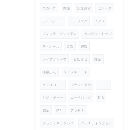
スカーフ
古銭
記念硬貨
セリーヌ
ティファニー
イアリング
ピアス
ヴィンテージアイテム
ペンダントトップ
ディオール
金貨
銀貨
メイプルリーフ
お知らせ
純金
純金小判
ダッフルコート
メンズコート
ブランド買取
コーチ
シグネチャー
コーチバッグ
K18
18金
時計
プラチナ
プラチナネックレス
プラチナインゴット