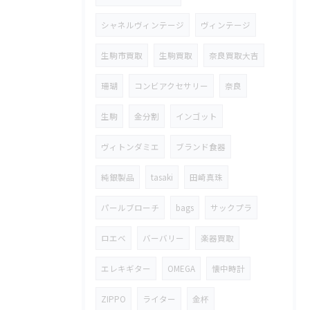
シャネルヴィンテージ
ヴィンテージ
生駒市買取
生駒買取
奈良買取大吉
珊瑚
コンビアクセサリー
奈良
生駒
金分割
インゴット
ヴィトンダミエ
ブランド食器
純銀製品
tasaki
田崎真珠
パールブローチ
bags
サックプラ
ロエベ
バーバリー
楽器買取
エレキギター
OMEGA
懐中時計
ZIPPO
ライター
金杯