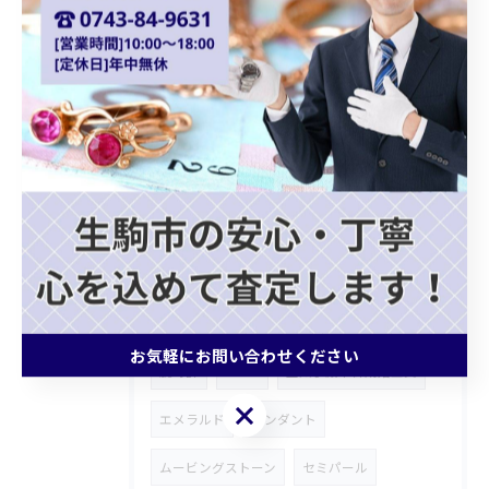
貴金属買取
ショパール
Chopard
クォーツ
カプシーヌ
プラダバッグ
グッチショルダーバッグ
ホワイトゴールドアクセサリー
ゴールドジュエリー
ブランドバッグ買取
モノグラムトリヨン
記念メダル
ブランド財布
ROLEX
ロンジン
お気軽にお問い合わせください
腕時計
FENDI
皇太子殿下御成婚金貨
お気軽にお問い合わせください
エメラルド
ペンダント
ムービングストーン
セミパール