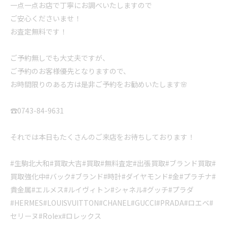
一点一点お店で丁寧にお調べいたしますので
ご安心くださいませ！
お査定無料です！
ご予約無しでも大丈夫ですが、
ご予約のお客様優先となりますので、
お時間限りのある方は是非ご予約をお勧めいたします🌸
☎️0743-84-9631
それでは本日もたくさんのご来店をお待ちしております！
#生駒北大和#買取大吉#買取#無料査定#出張買取#ブランド買取#
買取強化中#バック#ブランド#時計#ダイヤモンド#金#プラチナ#
貴金属#エルメス#ルイヴィトン#シャネル#グッチ#プラダ
#HERMES#LOUISVUITTON#CHANEL#GUCCI#PRADA#ロエベ#
セリーヌ#Rolex#ロレックス