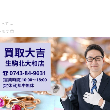
よっては
ます😊
張買取 #ブランド買取 #買取強化中 #バッグ #ブランド #時計
 #ロエベ #セリーヌ #ロレックス #タグホイヤー #hublo