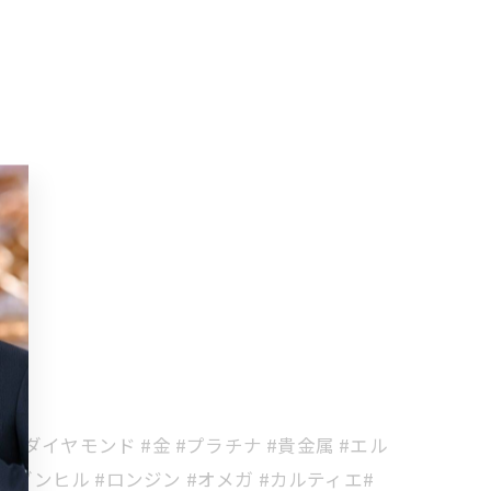
 #ダイヤモンド #金 #プラチナ #貴金属 #エル
t #ダンヒル #ロンジン #オメガ #カルティエ#