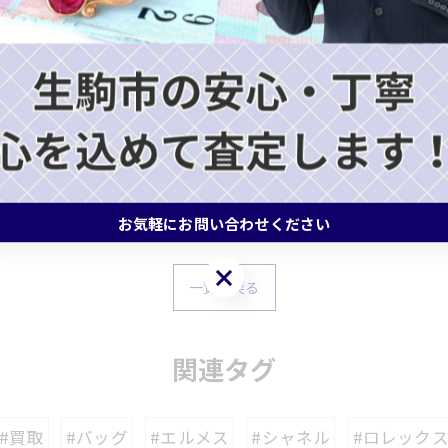
京都府・大阪府でブランドのお品物の査定
生駒市や奈良市
心に奈良県はもちろん、京都府・大阪府で金のご売却をお
定実施
お気軽にお問い合わせください
お気軽にお問い合わせください
一覧に戻る
関連タグ
#買取
#バッグ
#エルメス
#シャネル
#ロレック