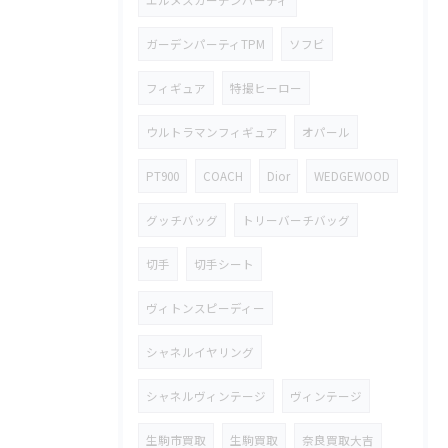
エルメスガーデンパーティ
ガーデンパーティTPM
ソフビ
フィギュア
特撮ヒーロー
ウルトラマンフィギュア
オパール
PT900
COACH
Dior
WEDGEWOOD
グッチバッグ
トリーバーチバッグ
切手
切手シート
ヴィトンスピーディー
シャネルイヤリング
シャネルヴィンテージ
ヴィンテージ
生駒市買取
生駒買取
奈良買取大吉