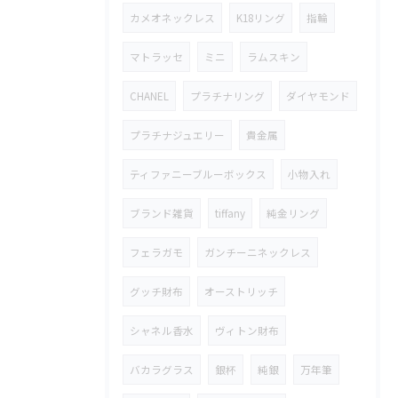
カメオネックレス
K18リング
指輪
マトラッセ
ミニ
ラムスキン
CHANEL
プラチナリング
ダイヤモンド
プラチナジュエリー
貴金属
ティファニーブルーボックス
小物入れ
ブランド雑貨
tiffany
純金リング
フェラガモ
ガンチーニネックレス
グッチ財布
オーストリッチ
シャネル香水
ヴィトン財布
バカラグラス
銀杯
純銀
万年筆