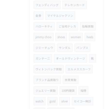
フェンディバッグ
テレホンカード
金券
マイケルジャクソン
ハローキティ
ご当地テレカ
指輪買取
jimmy choo
shoes
women
heels
ジミーチュウ
サンダル
パンプス
ガンチーニ
オールドヴィンテージ
靴
ヴィトンバック買取
エルメススカーフ
ブランド品買取り
奈良買取
ジュエリー買取
100円銀貨
稲穂
watch
gold
silver
セイコー時計