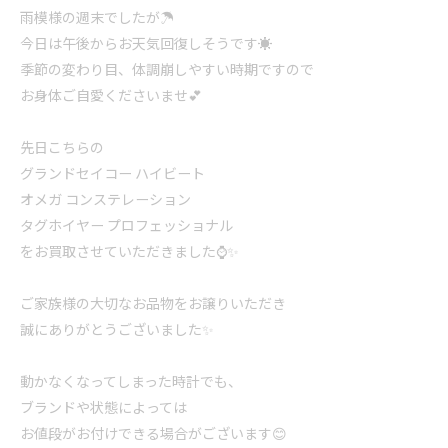
雨模様の週末でしたが☂️
今日は午後からお天気回復しそうです☀️
季節の変わり目、体調崩しやすい時期ですので
お身体ご自愛くださいませ💕
先日こちらの
グランドセイコー ハイビート
オメガ コンステレーション
タグホイヤー プロフェッショナル
をお買取させていただきました⌚️✨
ご家族様の大切なお品物をお譲りいただき
誠にありがとうございました✨
動かなくなってしまった時計でも、
ブランドや状態によっては
お値段がお付けできる場合がございます😊