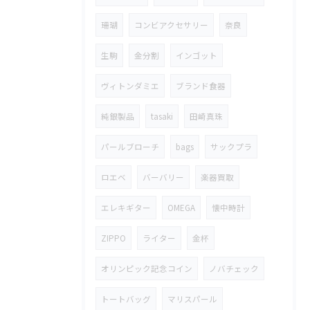
珊瑚
コンビアクセサリー
奈良
生駒
金分割
インゴット
ヴィトンダミエ
ブランド食器
純銀製品
tasaki
田崎真珠
パールブローチ
bags
サックプラ
ロエベ
バーバリー
楽器買取
エレキギター
OMEGA
懐中時計
ZIPPO
ライター
金杯
オリンピック記念コイン
ノバチェック
トートバッグ
マリスパール