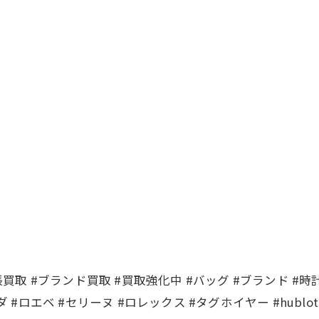
張買取 #ブランド買取 #買取強化中 #バッグ #ブランド #時計
 #ロエベ #セリーヌ #ロレックス #タグホイヤー #hublo