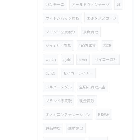
ガンチーニ
オールドヴィンテージ
靴
ヴィトンバック買取
エルメススカーフ
ブランド品買取り
奈良買取
ジュエリー買取
100円銀貨
稲穂
watch
gold
silver
セイコー時計
SEIKO
セイコーライナー
シルバーメダル
生駒市買取大吉
ブランド品買取
現金買取
オメガコンステレーション
K18WG
遺品整理
生前整理