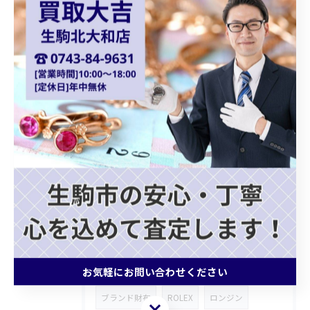
オーストリア金貨
コロナ金貨
天皇陛下御即位金貨
シャネルバッグ
ダイアナモデル
ブランドバッグ
貴金属買取
ショパール
Chopard
クォーツ
カプシーヌ
プラダバッグ
グッチショルダーバッグ
ホワイトゴールドアクセサリー
ゴールドジュエリー
ブランドバッグ買取
モノグラムトリヨン
記念メダル
お気軽にお問い合わせください
ブランド財布
ROLEX
ロンジン
お気軽にお問い合わせください