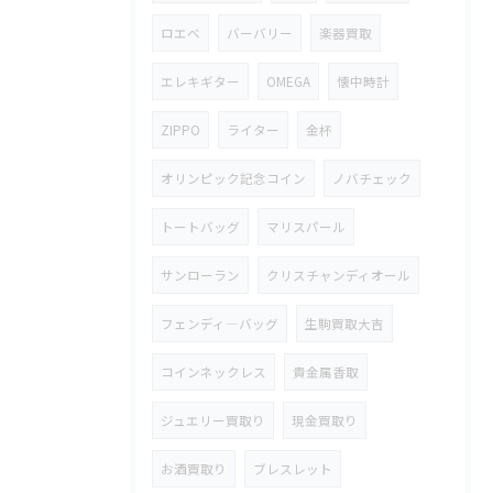
ロエベ
バーバリー
楽器買取
エレキギター
OMEGA
懐中時計
ZIPPO
ライター
金杯
オリンピック記念コイン
ノバチェック
トートバッグ
マリスパール
サンローラン
クリスチャンディオール
フェンディ―バッグ
生駒買取大吉
コインネックレス
貴金属香取
ジュエリー買取り
現金買取り
お酒買取り
ブレスレット