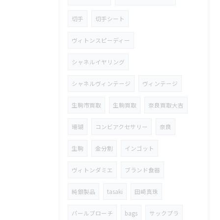
切手
切手シート
ヴィトンスピーディー
シャネルイヤリング
シャネルヴィンテージ
ヴィンテージ
生駒市買取
生駒買取
奈良買取大吉
珊瑚
コンビアクセサリー
奈良
生駒
金分割
インゴット
ヴィトンダミエ
ブランド食器
純銀製品
tasaki
田崎真珠
パールブローチ
bags
サックプラ