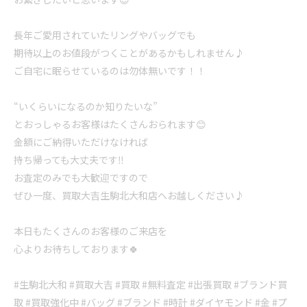
長年ご愛用されていたリングやバッグでも
期待以上のお値段がつくことがあるかもしれません♪
ご自宅に眠らせているのは勿体無いです！！
“いくらいになるのか知りたいな”
とおっしゃるお客様はたくさんおられます😊
金額にご納得いただけなければ
持ち帰っても大丈夫です‼️
お査定のみでも大歓迎ですので
ぜひ一度、買取大吉生駒北大和店へお越しください♪
本日もたくさんのお客様のご来店を
心よりお待ちしております🍀
#生駒北大和 #買取大吉 #買取 #無料査定 #出張買取 #ブランド買
取 #買取強化中 #バッグ #ブランド #時計 #ダイヤモンド #金 #プ