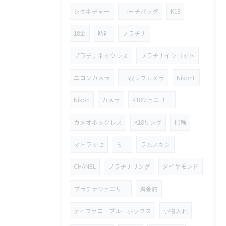
シグネチャー
コーチバッグ
K18
18金
時計
プラチナ
プラチナネックレス
プラチナインゴット
ニコンカメラ
一眼レフカメラ
NikonF
Nikon
カメラ
K18ジュエリー
カメオネックレス
K18リング
指輪
マトラッセ
ミニ
ラムスキン
CHANEL
プラチナリング
ダイヤモンド
プラチナジュエリー
貴金属
ティファニーブルーボックス
小物入れ