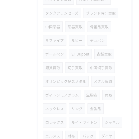
タンクフランセーズ
ブランド時計買取
中国茶器
茶器買取
骨董品買取
サファイア
ルビー
デュポン
ボールペン
S.T.Dupont
古銭買取
銀貨買取
切手買取
中国切手買取
オリンピック記念メダル
メダル買取
ヴィトンモノグラム
生駒市
買取
ネックレス
リング
金製品
ロレックス
ルイ・ヴィトン
シャネル
エルメス
財布
バッグ
ダイヤ