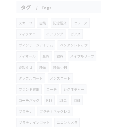
タグ
Tags
スカーフ
古銭
記念硬貨
セリーヌ
ティファニー
イアリング
ピアス
ヴィンテージアイテム
ペンダントトップ
ディオール
金貨
銀貨
メイプルリーフ
お知らせ
純金
純金小判
ダッフルコート
メンズコート
ブランド買取
コーチ
シグネチャー
コーチバッグ
K18
18金
時計
プラチナ
プラチナネックレス
プラチナインゴット
ニコンカメラ