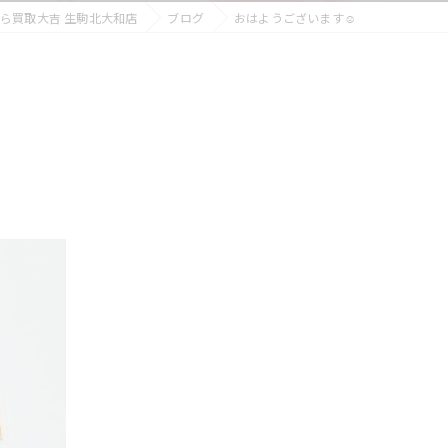
ら買取大吉 生駒北大和店
ブログ
おはようございます☺️