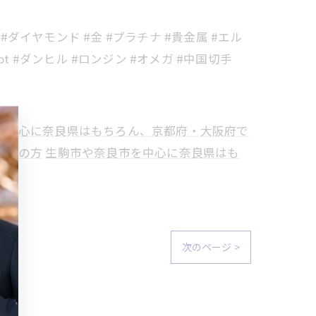
#ダイヤモンド #金 #プラチナ #貴金属 #エル
ot #ダンヒル #ロンジン #オメガ #中国切手
を中心に奈良県はもちろん、京都府・大阪府で
考えの方
生駒市や奈良市を中心に奈良県はも
次のページ >