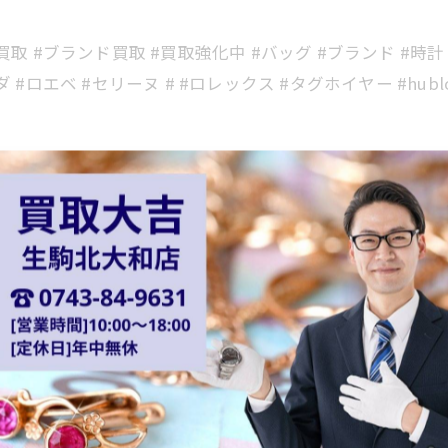
買取 #ブランド買取 #買取強化中 #バッグ #ブランド #時計 
 #ロエベ #セリーヌ # #ロレックス #タグホイヤー #hubl
京都府・大阪府でブランドのお品物の査定
生駒市や奈良市
心に奈良県はもちろん、京都府・大阪府で金のご売却をお
定実施
一覧に戻る
関連タグ