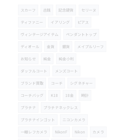
スカーフ
古銭
記念硬貨
セリーヌ
ティファニー
イアリング
ピアス
ヴィンテージアイテム
ペンダントトップ
ディオール
金貨
銀貨
メイプルリーフ
お知らせ
純金
純金小判
ダッフルコート
メンズコート
ブランド買取
コーチ
シグネチャー
コーチバッグ
K18
18金
時計
プラチナ
プラチナネックレス
プラチナインゴット
ニコンカメラ
一眼レフカメラ
NikonF
Nikon
カメラ