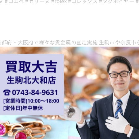
#ロエベ #セリーヌ #rolex #ロレックス #タグホイヤー #
京都府・大阪府で様々な貴金属の査定実施
生駒市や奈良市
心に奈良県はもちろん、京都府・大阪府でブランドのお品
ず歓迎
一覧に戻る
関連タグ