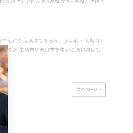
hublot #ダンヒル #遺品整理 #生前整理 #相互
を中心に奈良県はもちろん、京都府・大阪府で
物の査定
生駒市や奈良市を中心に奈良県はも
次のページ >