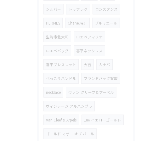
シルバー
トゥアレグ
コンスタンス
HERMÈS
Chanel時計
プルミエール
生駒市北大和
ロエベアマソナ
ロエベバッグ
喜平ネックレス
喜平ブレスレット
大吉
カナパ
べっこうハンドル
ブランドバック買取
necklace
ヴァン クリーフ＆アーペル
ヴィンテージ アルハンブラ
Van Cleef & Arpels
18K イエローゴールド
ゴールド マザー オブ パール