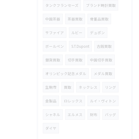
タンクフランセーズ
ブランド時計買取
中国茶器
茶器買取
骨董品買取
サファイア
ルビー
デュポン
ボールペン
S.T.Dupont
古銭買取
銀貨買取
切手買取
中国切手買取
オリンピック記念メダル
メダル買取
生駒市
買取
ネックレス
リング
金製品
ロレックス
ルイ・ヴィトン
シャネル
エルメス
財布
バッグ
ダイヤ