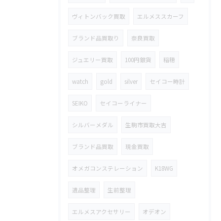
ヴィトンバック買取
エルメススカーフ
ブランド品買取り
奈良買取
ジュエリー買取
100円銀貨
稲穂
watch
gold
silver
セイコー時計
SEIKO
セイコーライナー
シルバーメダル
生駒市買取大吉
ブランド品買取
現金買取
オメガコンステレーション
K18WG
遺品整理
生前整理
エルメスアクセサリー
オデオン