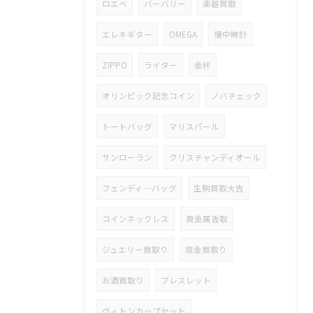
ロエベ
バーバリー
楽器買取
エレキギター
OMEGA
懐中時計
ZIPPO
ライター
金杯
オリンピック記念コイン
ノバチェック
トートバッグ
マリスパール
サンローラン
クリスチャンディオール
フェンディ―バッグ
生駒買取大吉
コインネックレス
貴金属香取
ジュエリー買取り
現金買取り
お酒買取り
ブレスレット
ヴィトンカップセット