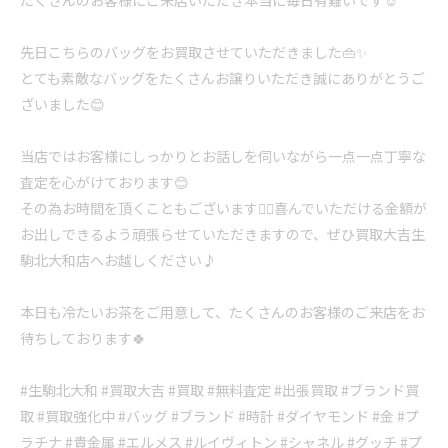
先日こちらのバッグをお買取させていただきました👜✨
とても素敵なバッグをたくさんお譲りいただき誠にありがとうご
ざいました😊
当店ではお客様にしっかりとお話しを伺いながら一点一点丁寧な
査定を心がけております😊
その為お時間を頂くこともございます🙇‍♀️喜んでいただける金額が
お出しできるよう頑張らせていただきますので、ぜひ買取大吉生
駒北大和店へお越しください♪
本日も冷たいお茶をご用意して、たくさんのお客様のご来店をお
待ちしております🍀
#生駒北大和 #買取大吉 #買取 #無料査定 #出張買取 #ブランド買
取 #買取強化中 #バッグ #ブランド #時計 #ダイヤモンド #金 #プ
ラチナ #貴金属 #エルメス #ルイヴィトン #シャネル #グッチ #プ