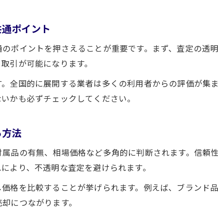
納得の買取査定を全国で受けるには
全国買取査定の流れと納得ポイント解説
共通ポイント
査定基準を全国で統一して確認する方法
通のポイントを押さえることが重要です。まず、査定の透
買取査定の際に全国で気を付けたい点
く取引が可能になります。
全国買取で査定額に納得するための工夫
す。全国的に展開する業者は多くの利用者からの評価が集
不用品を賢く売る全国買取の流れ
ないかも必ずチェックしてください。
全国買取で不用品売却の手順を徹底解説
不用品を全国で効率よく買取依頼する方法
る方法
全国買取の申込みから支払いまでの流れ
付属品の有無、相場価格など多角的に判断されます。信頼
複数不用品を全国でまとめて高価買取依頼
れにより、不透明な査定を避けられます。
出張で楽々全国買取サービス体験
し価格を比較することが挙げられます。例えば、ブランド
全国買取で自宅にいながら査定を受けるコツ
売却につながります。
出張買取全国対応のメリットと注意点