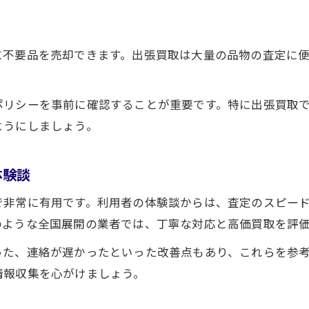
全国買取サービスで手間いらずの売却体験
全国の買取サービスで忙しい人にも便利な理由
高価売却を目指す全国の買取戦略
に不要品を売却できます。出張買取は大量の品物の査定に
全国買取で高価売却に導く戦略的な準備法
買取全国で査定額アップを狙うための商品管理
ポリシーを事前に確認することが重要です。特に出張買取
ようにしましょう。
全国買取を活用した高価売却の交渉テクニック
売却前に全国買取業者へ相談する利点
体験談
買取全国で損しないためのタイミング選び
お気軽にお問い合わせください
お気軽にお問い合わせください
で非常に有用です。利用者の体験談からは、査定のスピー
のような全国展開の業者では、丁寧な対応と高価買取を評
った、連絡が遅かったといった改善点もあり、これらを参
情報収集を心がけましょう。