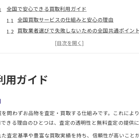
全国で安心できる買取利用ガイド
全国買取サービスの仕組みと安心の理由
買取業者選びで失敗しないための全国共通ポイン
全国買取の査定基準と信頼性を見極める方法
出張買取の全国的な活用術と注意点
口コミでわかる全国買取利用の実態と体験談
買取価格を全国で高く保つ秘訣とは
利用ガイド
全国買取で価格相場を把握するためのコツ
査定前にできる全国共通の高価買取対策
由
全国の買取業者に希望額を伝える交渉術
域を問わずお品物を査定・買取する仕組みです。これによ
高く売れる全国買取のための情報収集方法
用できる理由のひとつは、査定の透明性と無料査定の提供に
買取価格を全国で比較して納得の売却へ
れた査定基準や豊富な買取実績を持ち、信頼性が高いこと