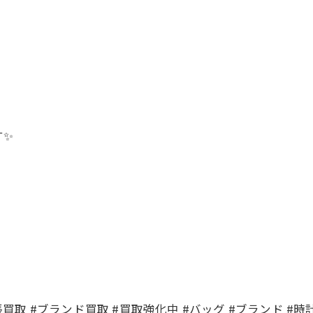
す✨
張買取 #ブランド買取 #買取強化中 #バッグ #ブランド #時計