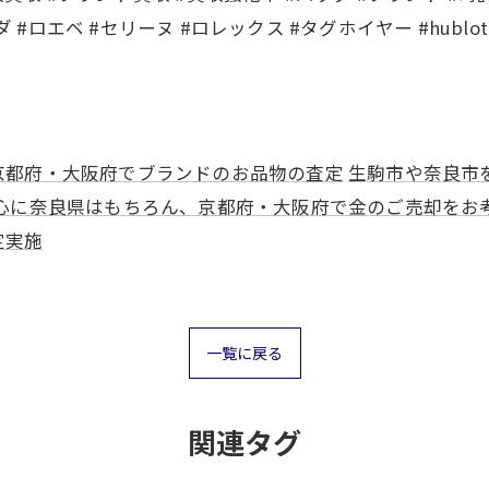
 #ロエベ #セリーヌ #ロレックス #タグホイヤー #hublo
京都府・大阪府でブランドのお品物の査定
生駒市や奈良市
心に奈良県はもちろん、京都府・大阪府で金のご売却をお
定実施
お気軽にお問い合わせください
お気軽にお問い合わせください
一覧に戻る
関連タグ